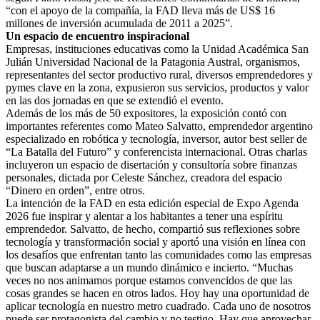
“con el apoyo de la compañía, la FAD lleva más de US$ 16
millones de inversión acumulada de 2011 a 2025”.
Un espacio de encuentro inspiracional
Empresas, instituciones educativas como la Unidad Académica San
Julián Universidad Nacional de la Patagonia Austral, organismos,
representantes del sector productivo rural, diversos emprendedores y
pymes clave en la zona, expusieron sus servicios, productos y valor
en las dos jornadas en que se extendió el evento.
Además de los más de 50 expositores, la exposición contó con
importantes referentes como Mateo Salvatto, emprendedor argentino
especializado en robótica y tecnología, inversor, autor best seller de
“La Batalla del Futuro” y conferencista internacional. Otras charlas
incluyeron un espacio de disertación y consultoría sobre finanzas
personales, dictada por Celeste Sánchez, creadora del espacio
“Dinero en orden”, entre otros.
La intención de la FAD en esta edición especial de Expo Agenda
2026 fue inspirar y alentar a los habitantes a tener una espíritu
emprendedor. Salvatto, de hecho, compartió sus reflexiones sobre
tecnología y transformación social y aportó una visión en línea con
los desafíos que enfrentan tanto las comunidades como las empresas
que buscan adaptarse a un mundo dinámico e incierto. “Muchas
veces no nos animamos porque estamos convencidos de que las
cosas grandes se hacen en otros lados. Hoy hay una oportunidad de
aplicar tecnología en nuestro metro cuadrado. Cada uno de nosotros
puede ser protagonista del cambio y no testigo. Hay que aprovechar