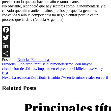
precios con lo que era hace un año estamos caros.”
No obstante, reconoció que hay sectores como la indumentaria y el
calzado que aún mantienen altos precios porque “la gente los
convalida y aún la competencia no llegó a entrar porque es un
proceso que tarda”. (Noticia Argentina)
Facebook
Twitter
LinkedIn
Posted in
Noticias Economicas
Share
Navegación
Previous:
Gobierno impulsa el bimonetarismo, con mayor
circulación de dólares: impacto en el precio del billete, reservas y
de
PBI
entradas
Next:
La recaudación tributaria subió 7% en términos reales en abril
Related Posts