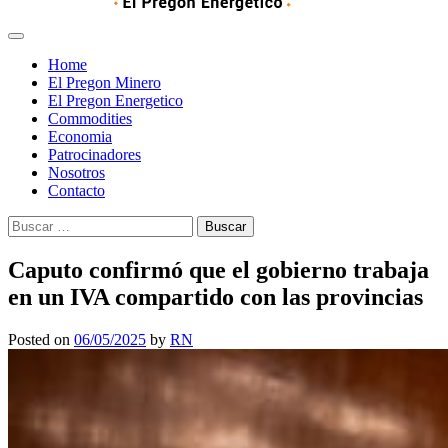
Home
El Pregon Minero
El Pregon Energetico
Commodities
Economia
Patrocinadores
Nosotros
Contacto
Buscar:
Caputo confirmó que el gobierno trabaja
en un IVA compartido con las provincias
Posted on
06/05/2025
by
RN