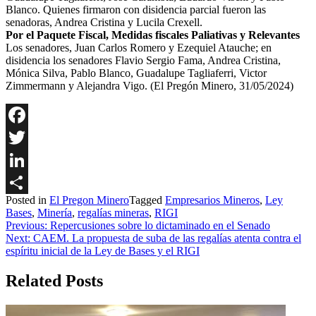
Blanco. Quienes firmaron con disidencia parcial fueron las
senadoras, Andrea Cristina y Lucila Crexell.
Por el Paquete Fiscal, Medidas fiscales Paliativas y Relevantes
Los senadores, Juan Carlos Romero y Ezequiel Atauche; en
disidencia los senadores Flavio Sergio Fama, Andrea Cristina,
Mónica Silva, Pablo Blanco, Guadalupe Tagliaferri, Victor
Zimmermann y Alejandra Vigo. (El Pregón Minero, 31/05/2024)
Facebook
Twitter
LinkedIn
Posted in
El Pregon Minero
Tagged
Empresarios Mineros
,
Ley
Share
Bases
,
Minería
,
regalías mineras
,
RIGI
Navegación
Previous:
Repercusiones sobre lo dictaminado en el Senado
Next:
CAEM. La propuesta de suba de las regalías atenta contra el
de
espíritu inicial de la Ley de Bases y el RIGI
entradas
Related Posts