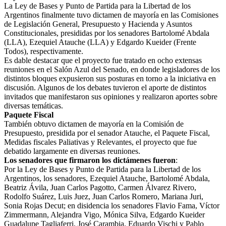
La Ley de Bases y Punto de Partida para la Libertad de los
Argentinos finalmente tuvo dictamen de mayoría en las Comisiones
de Legislación General, Presupuesto y Hacienda y Asuntos
Constitucionales, presididas por los senadores Bartolomé Abdala
(LLA), Ezequiel Atauche (LLA) y Edgardo Kueider (Frente
Todos), respectivamente.
Es dable destacar que el proyecto fue tratado en ocho extensas
reuniones en el Salón Azul del Senado, en donde legisladores de los
distintos bloques expusieron sus posturas en torno a la iniciativa en
discusión. Algunos de los debates tuvieron el aporte de distintos
invitados que manifestaron sus opiniones y realizaron aportes sobre
diversas temáticas.
Paquete Fiscal
También obtuvo dictamen de mayoría en la Comisión de
Presupuesto, presidida por el senador Atauche, el Paquete Fiscal,
Medidas fiscales Paliativas y Relevantes, el proyecto que fue
debatido largamente en diversas reuniones.
Los senadores que firmaron los dictámenes fueron
:
Por la Ley de Bases y Punto de Partida para la Libertad de los
Argentinos, los senadores, Ezequiel Atauche, Bartolomé Abdala,
Beatriz Ávila, Juan Carlos Pagotto, Carmen Álvarez Rivero,
Rodolfo Suárez, Luis Juez, Juan Carlos Romero, Mariana Juri,
Sonia Rojas Decut; en disidencia los senadores Flavio Fama, Víctor
Zimmermann, Alejandra Vigo, Mónica Silva, Edgardo Kueider
Guadalupe Tagliaferri, José Carambia, Eduardo Vischi y Pablo