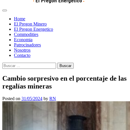
Home
El Pregon Minero
El Pregon Energetico
Commodities
Economia
Patrocinadores
Nosotros
Contacto
Buscar:
Cambio sorpresivo en el porcentaje de las
regalías mineras
Posted on
31/05/2024
by
RN