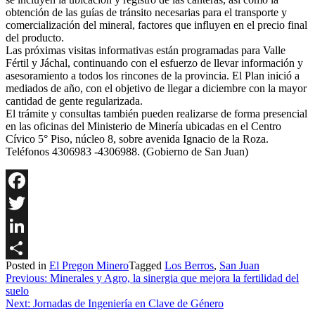
obtención de las guías de tránsito necesarias para el transporte y
comercialización del mineral, factores que influyen en el precio final
del producto.
Las próximas visitas informativas están programadas para Valle
Fértil y Jáchal, continuando con el esfuerzo de llevar información y
asesoramiento a todos los rincones de la provincia. El Plan inició a
mediados de año, con el objetivo de llegar a diciembre con la mayor
cantidad de gente regularizada.
El trámite y consultas también pueden realizarse de forma presencial
en las oficinas del Ministerio de Minería ubicadas en el Centro
Cívico 5° Piso, núcleo 8, sobre avenida Ignacio de la Roza.
Teléfonos 4306983 -4306988. (Gobierno de San Juan)
Facebook
Twitter
LinkedIn
Posted in
El Pregon Minero
Tagged
Los Berros
,
San Juan
Share
Navegación
Previous:
Minerales y Agro, la sinergia que mejora la fertilidad del
suelo
de
Next:
Jornadas de Ingeniería en Clave de Género