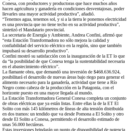
Conesa, con productores y productoras que hace muchos años
hacen agricultura y ganadería en condiciones desventajosas, poder
llevarles una mayor actividad productiva”, añadió.
“Tenemos agua, tenemos sol, y si a la tierra le ponemos electricidad
es una provincia que no tiene techo en su actividad productiva”,
sintetizó el Mandatario provincial.
La secretaria de Energía y Ambiente, Andrea Confini, afirmó que
“esta Estación Transformadora no sólo mejora la calidad y
confiabilidad del servicio eléctrico en la región, sino que también
impulsará su desarrollo productivo”.
Confini mostró su satisfacción con la inauguración de la ET lo que
da “la posibilidad de que Conesa tenga la sustentabilidad necesaria
en el abastecimiento eléctrico”.
La flamante obra, que demandó una inversión de $468.636.924,
posibilitará el desarrollo de nuevas áreas bajo riego para generar el
alimento necesario para la ganadería, actividad que tiene a Río
Negro como cabeza de la producción en la Patagonia, con el
horizonte puesto en una mayor llegada al mundo.
La Estación Transformadora General Conesa completa un conjunto
de obras eléctricas que ya están listas. Entre ellas la de la ET El
Solito con más 145 kilómetros de líneas de alta tensión distribuida
en dos tramos: un tendido que va desde Pomona a El Solito y otro
desde El Solito a Conesa, permitiendo el desarrollo estimado de
unas 56.000 hectáreas.
Estas inversiones brindarán un punto de disponibilidad de potencia