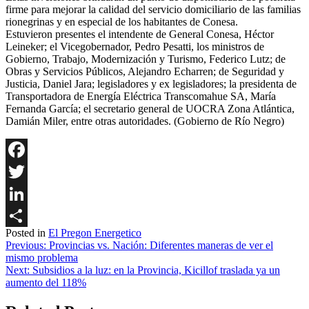
firme para mejorar la calidad del servicio domiciliario de las familias
rionegrinas y en especial de los habitantes de Conesa.
Estuvieron presentes el intendente de General Conesa, Héctor
Leineker; el Vicegobernador, Pedro Pesatti, los ministros de
Gobierno, Trabajo, Modernización y Turismo, Federico Lutz; de
Obras y Servicios Públicos, Alejandro Echarren; de Seguridad y
Justicia, Daniel Jara; legisladores y ex legisladores; la presidenta de
Transportadora de Energía Eléctrica Transcomahue SA, María
Fernanda García; el secretario general de UOCRA Zona Atlántica,
Damián Miler, entre otras autoridades. (Gobierno de Río Negro)
Facebook
Twitter
LinkedIn
Posted in
El Pregon Energetico
Share
Navegación
Previous:
Provincias vs. Nación: Diferentes maneras de ver el
mismo problema
de
Next:
Subsidios a la luz: en la Provincia, Kicillof traslada ya un
entradas
aumento del 118%