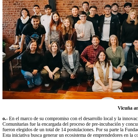
Vicuña an
o.-
En el marco de su compromiso con el desarrollo local y la innovac
Comunitarias fue la encargada del proceso de pre-incubación y concurs
fueron elegidos de un total de 14 postulaciones. Por su parte la Fund
Esta iniciativa busca generar un ecosistema de emprendedores en la co