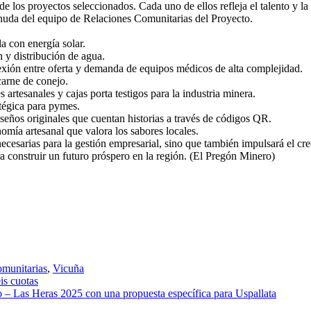
 los proyectos seleccionados. Cada uno de ellos refleja el talento y la
nuda del equipo de Relaciones Comunitarias del Proyecto.
a con energía solar.
 y distribución de agua.
exión entre oferta y demanda de equipos médicos de alta complejidad.
arne de conejo.
rtesanales y cajas porta testigos para la industria minera.
tégica para pymes.
eños originales que cuentan historias a través de códigos QR.
ía artesanal que valora los sabores locales.
cesarias para la gestión empresarial, sino que también impulsará el crec
ra construir un futuro próspero en la región. (El Pregón Minero)
munitarias
,
Vicuña
is cuotas
– Las Heras 2025 con una propuesta específica para Uspallata