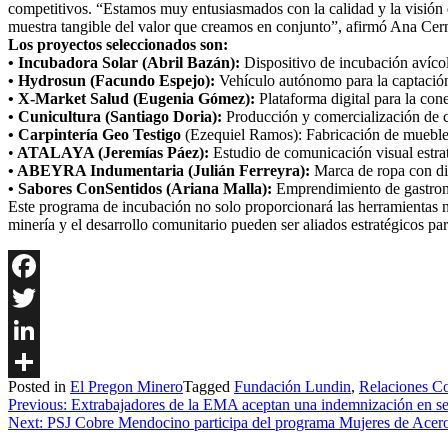
competitivos. “Estamos muy entusiasmados con la calidad y la visión de
muestra tangible del valor que creamos en conjunto”, afirmó Ana Cer
Los proyectos seleccionados son:
• Incubadora Solar (Abril Bazán):
Dispositivo de incubación avícol
• Hydrosun (Facundo Espejo):
Vehículo autónomo para la captación
• X-Market Salud (Eugenia Gómez):
Plataforma digital para la con
• Cunicultura (Santiago Doria):
Producción y comercialización de c
• Carpintería Geo Testigo
(Ezequiel Ramos): Fabricación de muebles a
•
ATALAYA (Jeremías Páez):
Estudio de comunicación visual estra
• ABEYRA Indumentaria (Julián Ferreyra):
Marca de ropa con dis
• Sabores ConSentidos (Ariana Malla):
Emprendimiento de gastronom
Este programa de incubación no solo proporcionará las herramientas ne
minería y el desarrollo comunitario pueden ser aliados estratégicos pa
Facebook
Twitter
LinkedIn
Posted in
El Pregon Minero
Tagged
Fundación Lundin
,
Relaciones Co
Share
Navegación
Previous:
Extrabajadores de la EMA aceptan una indemnización en se
Next:
PSJ Cobre Mendocino participa del programa Mujeres de Acero 
de