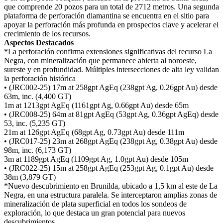
que comprende 20 pozos para un total de 2712 metros. Una segunda
plataforma de perforación diamantina se encuentra en el sitio para
apoyar la perforación más profunda en prospectos clave y acelerar el
crecimiento de los recursos.
Aspectos Destacados
*La perforación confirma extensiones significativas del recurso La
Negra, con mineralización que permanece abierta al noroeste,
sureste y en profundidad. Múltiples intersecciones de alta ley validan
la perforación histórica
• (JRC002-25) 17m at 258gpt AgEq (238gpt Ag, 0.26gpt Au) desde
63m, inc. (4,400 GT)
1m at 1213gpt AgEq (1161gpt Ag, 0.66gpt Au) desde 65m
• (JRC008-25) 64m at 81gpt AgEq (53gpt Ag, 0.36gpt AgEq) desde
53, inc. (5,235 GT)
21m at 126gpt AgEq (68gpt Ag, 0.73gpt Au) desde 111m
• (JRC017-25) 23m at 268gpt AgEq (238gpt Ag, 0.38gpt Au) desde
98m, inc. (6,173 GT)
3m at 1189gpt AgEq (1109gpt Ag, 1.0gpt Au) desde 105m
• (JRC022-25) 15m at 258gpt AgEq (253gpt Ag, 0.1gpt Au) desde
38m (3,879 GT)
*Nuevo descubrimiento en Brunilda, ubicado a 1,5 km al este de La
Negra, en una estructura paralela. Se interceptaron amplias zonas de
mineralización de plata superficial en todos los sondeos de
exploración, lo que destaca un gran potencial para nuevos
descubrimientos.