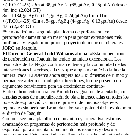
• (JRC011-25) 23m at 88gpt AgEq (68gpt Ag, 0.25gpt Au) desde
4m, inc. (2,024 GT)
8m at 134gpt AgEq (115gpt Ag, 0.24gpt Au) from 11m
• (JRC014-25) 42m at 54gpt AgEq (44gpt Ag, 0.13gpt Au) desde
47m (2,284 GT)
*Se movilizó una segunda plataforma de perforación, con
perforación diamantina en marcha para probar extensiones más
profundas y respaldar un primer proyecto de recursos minerales
JORC en Joaquín.
El Director General Todd Williams
afirma: «Esta primera ronda
de perforación en Joaquín ha tenido un inicio excepcional. Los
resultados de La Negra confirman el tenor y la continuidad de las
intersecciones históricas, a la vez que amplían con éxito la huella
mineralizada. El sistema ahora supera los 2 kilómetros de rumbo y
permanece abierto en múltiples direcciones, lo que presenta un
argumento convincente para un crecimiento continuo».
El descubrimiento inicial en Brunilda es igualmente alentador, con
amplias zonas de mineralización de plata intersectadas en todos los
pozos de exploración. Como el primero de muchos objetivos
regionales sin perforar, Brunilda subraya el potencial sin explotar en
el distrito de Joaquín.
Con una segunda plataforma diamantina ya operativa, estamos
avanzando en programas de perforación más profunda y de
expansión para aumentar rápidamente los recursos y descubrir
nuevas zonas. Estos resultados reafirman la escala y el potencial de