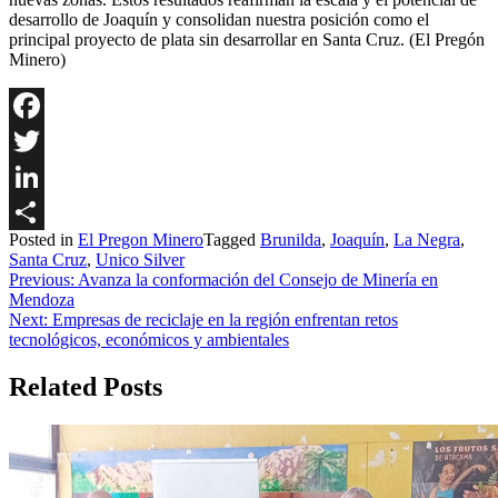
desarrollo de Joaquín y consolidan nuestra posición como el
principal proyecto de plata sin desarrollar en Santa Cruz. (El Pregón
Minero)
Facebook
Twitter
LinkedIn
Posted in
El Pregon Minero
Tagged
Brunilda
,
Joaquín
,
La Negra
,
Share
Santa Cruz
,
Unico Silver
Navegación
Previous:
Avanza la conformación del Consejo de Minería en
Mendoza
de
Next:
Empresas de reciclaje en la región enfrentan retos
entradas
tecnológicos, económicos y ambientales
Related Posts