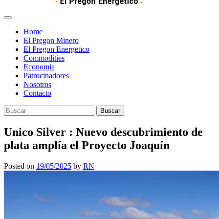
Home
El Pregon Minero
El Pregon Energetico
Commodities
Economia
Patrocinadores
Nosotros
Contacto
Buscar:
Unico Silver : Nuevo descubrimiento de
plata amplía el Proyecto Joaquín
Posted on
19/05/2025
by
RN