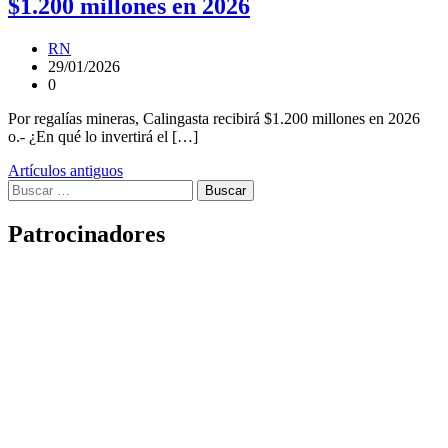
$1.200 millones en 2026
RN
29/01/2026
0
Por regalías mineras, Calingasta recibirá $1.200 millones en 2026
o.- ¿En qué lo invertirá el […]
Navegación
Artículos antiguos
Buscar:
de
entradas
Patrocinadores