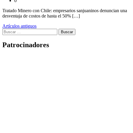
0
Tratado Minero con Chile: empresarios sanjuaninos denuncian una
desventaja de costos de hasta el 50% […]
Navegación
Artículos antiguos
Buscar:
de
entradas
Patrocinadores