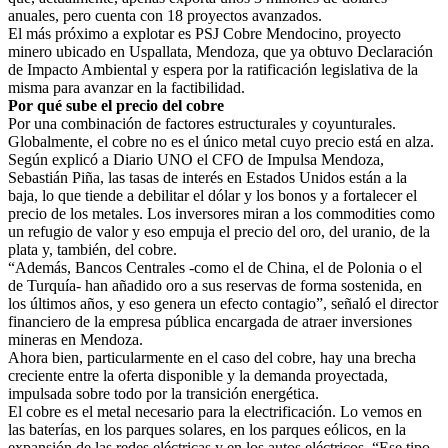
anuales, pero cuenta con 18 proyectos avanzados.
El más próximo a explotar es PSJ Cobre Mendocino, proyecto
minero ubicado en Uspallata, Mendoza, que ya obtuvo Declaración
de Impacto Ambiental y espera por la ratificación legislativa de la
misma para avanzar en la factibilidad.
Por qué sube el precio del cobre
Por una combinación de factores estructurales y coyunturales.
Globalmente, el cobre no es el único metal cuyo precio está en alza.
Según explicó a Diario UNO el CFO de Impulsa Mendoza,
Sebastián Piña, las tasas de interés en Estados Unidos están a la
baja, lo que tiende a debilitar el dólar y los bonos y a fortalecer el
precio de los metales. Los inversores miran a los commodities como
un refugio de valor y eso empuja el precio del oro, del uranio, de la
plata y, también, del cobre.
“Además, Bancos Centrales -como el de China, el de Polonia o el
de Turquía- han añadido oro a sus reservas de forma sostenida, en
los últimos años, y eso genera un efecto contagio”, señaló el director
financiero de la empresa pública encargada de atraer inversiones
mineras en Mendoza.
Ahora bien, particularmente en el caso del cobre, hay una brecha
creciente entre la oferta disponible y la demanda proyectada,
impulsada sobre todo por la transición energética.
El cobre es el metal necesario para la electrificación. Lo vemos en
las baterías, en los parques solares, en los parques eólicos, en la
expansión de las redes eléctricas y en los autos eléctricos. “Ese tipo