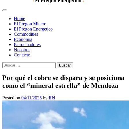
Home
El Pregon Minero
El Pregon Energetico
Commodities
Economia
Patrocinadores
Nosotros
Contacto
Buscar:
Por qué el cobre se dispara y se posiciona
como el “mineral estrella” de Mendoza
Posted on
04/11/2025
by
RN