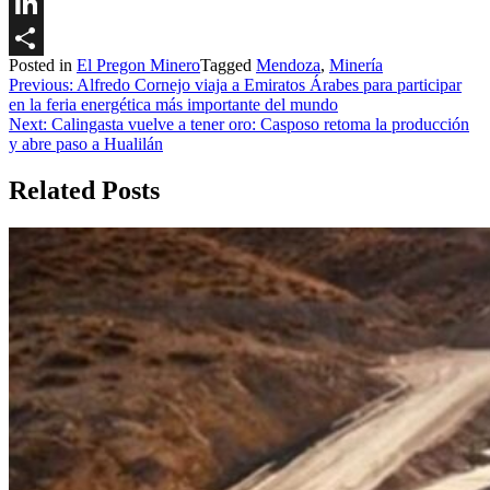
Twitter
LinkedIn
Posted in
El Pregon Minero
Tagged
Mendoza
,
Minería
Share
Navegación
Previous:
Alfredo Cornejo viaja a Emiratos Árabes para participar
en la feria energética más importante del mundo
de
Next:
Calingasta vuelve a tener oro: Casposo retoma la producción
entradas
y abre paso a Hualilán
Related Posts