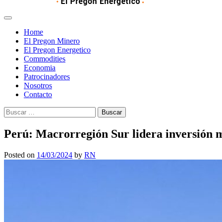
Home
El Pregon Minero
El Pregon Energetico
Commodities
Economia
Patrocinadores
Nosotros
Contacto
Buscar:
Perú: Macrorregión Sur lidera inversión 
Posted on
14/03/2024
by
RN