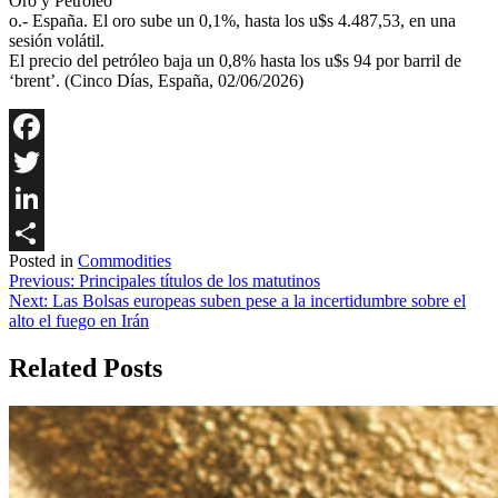
Oro y Petróleo
o.- España. El oro sube un 0,1%, hasta los u$s 4.487,53, en una
sesión volátil.
El precio del petróleo baja un 0,8% hasta los u$s 94 por barril de
‘brent’. (Cinco Días, España, 02/06/2026)
Facebook
Twitter
LinkedIn
Posted in
Commodities
Share
Navegación
Previous:
Principales títulos de los matutinos
Next:
Las Bolsas europeas suben pese a la incertidumbre sobre el
de
alto el fuego en Irán
entradas
Related Posts