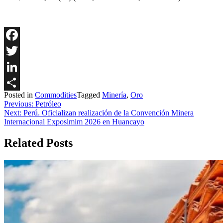
Facebook
Twitter
LinkedIn
Posted in
Commodities
Tagged
Minería
,
Oro
Share
Navegación
Previous:
Petróleo
Next:
Perú. Oficializan realización de la Convención Minera
de
Internacional Exposimim 2026 en Huancayo
entradas
Related Posts