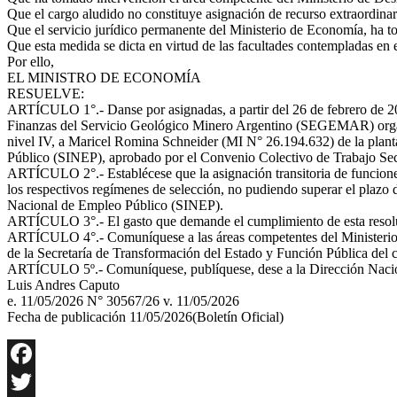
Que el cargo aludido no constituye asignación de recurso extraordinar
Que el servicio jurídico permanente del Ministerio de Economía, ha t
Que esta medida se dicta en virtud de las facultades contempladas en e
Por ello,
EL MINISTRO DE ECONOMÍA
RESUELVE:
ARTÍCULO 1°.- Danse por asignadas, a partir del 26 de febrero de 202
Finanzas del Servicio Geológico Minero Argentino (SEGEMAR) organism
nivel IV, a Maricel Romina Schneider (MI N° 26.194.632) de la plant
Público (SINEP), aprobado por el Convenio Colectivo de Trabajo Sec
ARTÍCULO 2°.- Establécese que la asignación transitoria de funciones 
los respectivos regímenes de selección, no pudiendo superar el plazo d
Nacional de Empleo Público (SINEP).
ARTÍCULO 3°.- El gasto que demande el cumplimiento de esta resolu
ARTÍCULO 4°.- Comuníquese a las áreas competentes del Ministerio de
de la Secretaría de Transformación del Estado y Función Públic
ARTÍCULO 5º.- Comuníquese, publíquese, dese a la Dirección Naciona
Luis Andres Caputo
e. 11/05/2026 N° 30567/26 v. 11/05/2026
Fecha de publicación 11/05/2026(Boletín Oficial)
Facebook