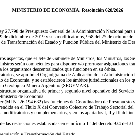
MINISTERIO DE ECONOMÍA. Resolución 628/2026
798 de Presupuesto General de la Administración Nacional para el ej
9 de diciembre de 2019 y sus modificatorios, 958 del 25 de octubre de
ría de Transformación del Estado y Función Pública del Ministerio d
ros aspectos, que el Jefe de Gabinete de Ministros, los Ministros, los S
nistros serán competentes para disponer y/o prorrogar asignaciones trans
 los organismos descentralizados que funcionen en su órbita.
atorios, se aprobó el Organigrama de Aplicación de la Administración N
rio de Economía, y se establecieron los ámbitos jurisdiccionales en los
rvicio Geológico Minero Argentino (SEGEMAR).
a estructura organizativa de primer y segundo nivel operativo del Se
 Ministerio de Economía.
er (MI N° 26.194.632) las funciones de Coordinadora de Presupuesto y
endida en el Título X del Convenio Colectivo de Trabajo Sectorial de
dificatorios y complementarios, y en los apartados I, II y III del inci
e las restricciones establecidas en el artículo 1° del decreto 934 del 3
regulación y Transformación del Estado.