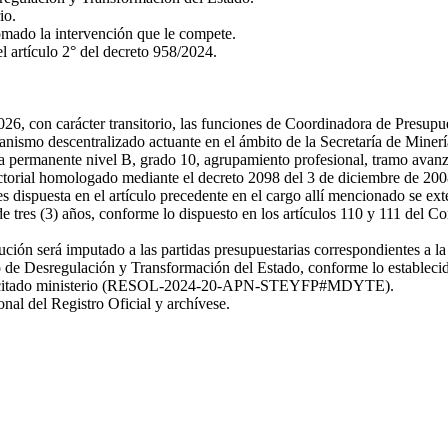
io.
omado la intervención que le compete.
l artículo 2° del decreto 958/2024.
6, con carácter transitorio, las funciones de Coordinadora de Presupu
o descentralizado actuante en el ámbito de la Secretaría de Minería 
a permanente nivel B, grado 10, agrupamiento profesional, tramo avanz
torial homologado mediante el decreto 2098 del 3 de diciembre de 2008
dispuesta en el artículo precedente en el cargo allí mencionado se exten
e tres (3) años, conforme lo dispuesto en los artículos 110 y 111 del C
ción será imputado a las partidas presupuestarias correspondientes 
 Desregulación y Transformación del Estado, conforme lo establecido 
a del citado ministerio (RESOL-2024-20-APN-STEYFP#MDYTE).
l del Registro Oficial y archívese.