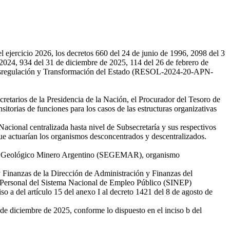
ercicio 2026, los decretos 660 del 24 de junio de 1996, 2098 del 3
 2024, 934 del 31 de diciembre de 2025, 114 del 26 de febrero de
e Desregulación y Transformación del Estado (RESOL-2024-20-APN-
ecretarios de la Presidencia de la Nación, el Procurador del Tesoro de
itorias de funciones para los casos de las estructuras organizativas
acional centralizada hasta nivel de Subsecretaría y sus respectivos
 que actuarían los organismos desconcentrados y descentralizados.
rvicio Geológico Minero Argentino (SEGEMAR), organismo
 Finanzas de la Dirección de Administración y Finanzas del
l Personal del Sistema Nacional de Empleo Público (SINEP)
so a del artículo 15 del anexo I al decreto 1421 del 8 de agosto de
1 de diciembre de 2025, conforme lo dispuesto en el inciso b del