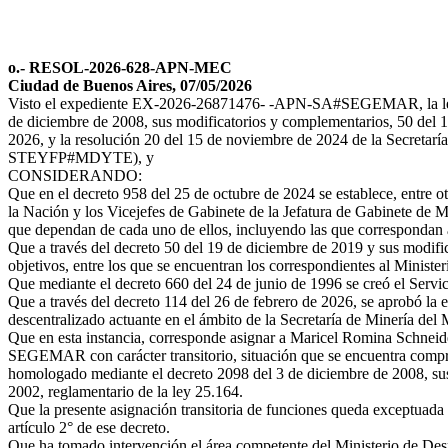
o.- RESOL-2026-628-APN-MEC
Ciudad de Buenos Aires, 07/05/2026
Visto el expediente EX-2026-26871476- -APN-SA#SEGEMAR, la ley 27.
de diciembre de 2008, sus modificatorios y complementarios, 50 del 1
2026, y la resolución 20 del 15 de noviembre de 2024 de la Secreta
STEYFP#MDYTE), y
CONSIDERANDO:
Que en el decreto 958 del 25 de octubre de 2024 se establece, entre ot
la Nación y los Vicejefes de Gabinete de la Jefatura de Gabinete de Mi
que dependan de cada uno de ellos, incluyendo las que correspondan a
Que a través del decreto 50 del 19 de diciembre de 2019 y sus modific
objetivos, entre los que se encuentran los correspondientes al Ministe
Que mediante el decreto 660 del 24 de junio de 1996 se creó el Se
Que a través del decreto 114 del 26 de febrero de 2026, se aprobó l
descentralizado actuante en el ámbito de la Secretaría de Minería del
Que en esta instancia, corresponde asignar a Maricel Romina Schneid
SEGEMAR con carácter transitorio, situación que se encuentra compr
homologado mediante el decreto 2098 del 3 de diciembre de 2008, sus mo
2002, reglamentario de la ley 25.164.
Que la presente asignación transitoria de funciones queda exceptuada d
artículo 2° de ese decreto.
Que ha tomado intervención el área competente del Ministerio de Des