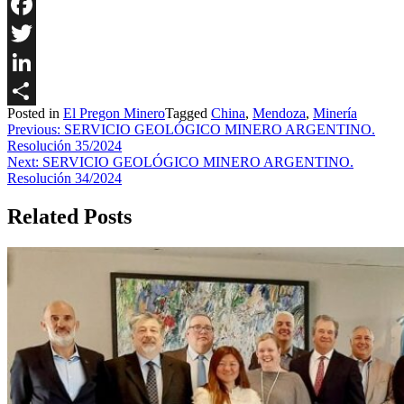
Facebook
Twitter
LinkedIn
Posted in
El Pregon Minero
Tagged
China
,
Mendoza
,
Minería
Share
Navegación
Previous:
SERVICIO GEOLÓGICO MINERO ARGENTINO.
Resolución 35/2024
de
Next:
SERVICIO GEOLÓGICO MINERO ARGENTINO.
entradas
Resolución 34/2024
Related Posts