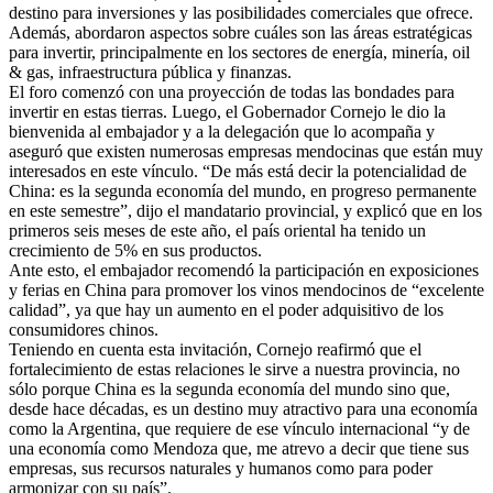
destino para inversiones y las posibilidades comerciales que ofrece.
Además, abordaron aspectos sobre cuáles son las áreas estratégicas
para invertir, principalmente en los sectores de energía, minería, oil
& gas, infraestructura pública y finanzas.
El foro comenzó con una proyección de todas las bondades para
invertir en estas tierras. Luego, el Gobernador Cornejo le dio la
bienvenida al embajador y a la delegación que lo acompaña y
aseguró que existen numerosas empresas mendocinas que están muy
interesados en este vínculo. “De más está decir la potencialidad de
China: es la segunda economía del mundo, en progreso permanente
en este semestre”, dijo el mandatario provincial, y explicó que en los
primeros seis meses de este año, el país oriental ha tenido un
crecimiento de 5% en sus productos.
Ante esto, el embajador recomendó la participación en exposiciones
y ferias en China para promover los vinos mendocinos de “excelente
calidad”, ya que hay un aumento en el poder adquisitivo de los
consumidores chinos.
Teniendo en cuenta esta invitación, Cornejo reafirmó que el
fortalecimiento de estas relaciones le sirve a nuestra provincia, no
sólo porque China es la segunda economía del mundo sino que,
desde hace décadas, es un destino muy atractivo para una economía
como la Argentina, que requiere de ese vínculo internacional “y de
una economía como Mendoza que, me atrevo a decir que tiene sus
empresas, sus recursos naturales y humanos como para poder
armonizar con su país”.