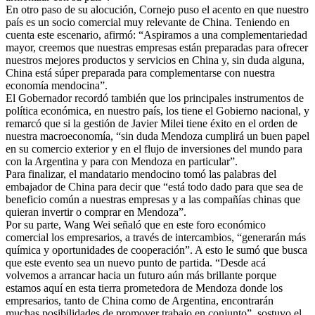
En otro paso de su alocución, Cornejo puso el acento en que nuestro
país es un socio comercial muy relevante de China. Teniendo en
cuenta este escenario, afirmó: “Aspiramos a una complementariedad
mayor, creemos que nuestras empresas están preparadas para ofrecer
nuestros mejores productos y servicios en China y, sin duda alguna,
China está súper preparada para complementarse con nuestra
economía mendocina”.
El Gobernador recordó también que los principales instrumentos de
política económica, en nuestro país, los tiene el Gobierno nacional, y
remarcó que si la gestión de Javier Milei tiene éxito en el orden de
nuestra macroeconomía, “sin duda Mendoza cumplirá un buen papel
en su comercio exterior y en el flujo de inversiones del mundo para
con la Argentina y para con Mendoza en particular”.
Para finalizar, el mandatario mendocino tomó las palabras del
embajador de China para decir que “está todo dado para que sea de
beneficio común a nuestras empresas y a las compañías chinas que
quieran invertir o comprar en Mendoza”.
Por su parte, Wang Wei señaló que en este foro económico
comercial los empresarios, a través de intercambios, “generarán más
química y oportunidades de cooperación”. A esto le sumó que busca
que este evento sea un nuevo punto de partida. “Desde acá
volvemos a arrancar hacia un futuro aún más brillante porque
estamos aquí en esta tierra prometedora de Mendoza donde los
empresarios, tanto de China como de Argentina, encontrarán
muchas posibilidades de promover trabajo en conjunto”, sostuvo el