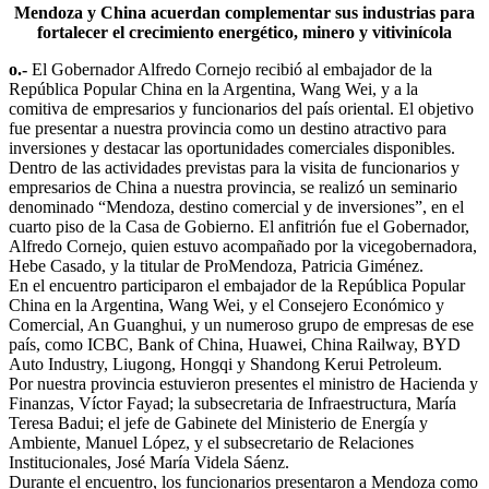
Mendoza y China acuerdan complementar sus industrias para
fortalecer el crecimiento energético, minero y vitivinícola
o.-
El Gobernador Alfredo Cornejo recibió al embajador de la
República Popular China en la Argentina, Wang Wei, y a la
comitiva de empresarios y funcionarios del país oriental. El objetivo
fue presentar a nuestra provincia como un destino atractivo para
inversiones y destacar las oportunidades comerciales disponibles.
Dentro de las actividades previstas para la visita de funcionarios y
empresarios de China a nuestra provincia, se realizó un seminario
denominado “Mendoza, destino comercial y de inversiones”, en el
cuarto piso de la Casa de Gobierno. El anfitrión fue el Gobernador,
Alfredo Cornejo, quien estuvo acompañado por la vicegobernadora,
Hebe Casado, y la titular de ProMendoza, Patricia Giménez.
En el encuentro participaron el embajador de la República Popular
China en la Argentina, Wang Wei, y el Consejero Económico y
Comercial, An Guanghui, y un numeroso grupo de empresas de ese
país, como ICBC, Bank of China, Huawei, China Railway, BYD
Auto Industry, Liugong, Hongqi y Shandong Kerui Petroleum.
Por nuestra provincia estuvieron presentes el ministro de Hacienda y
Finanzas, Víctor Fayad; la subsecretaria de Infraestructura, María
Teresa Badui; el jefe de Gabinete del Ministerio de Energía y
Ambiente, Manuel López, y el subsecretario de Relaciones
Institucionales, José María Videla Sáenz.
Durante el encuentro, los funcionarios presentaron a Mendoza como