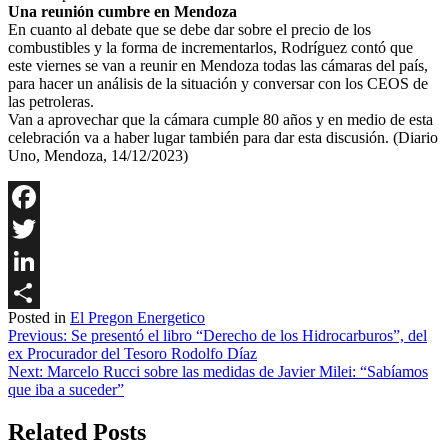
Una reunión cumbre en Mendoza
En cuanto al debate que se debe dar sobre el precio de los
combustibles y la forma de incrementarlos, Rodríguez contó que
este viernes se van a reunir en Mendoza todas las cámaras del país,
para hacer un análisis de la situación y conversar con los CEOS de
las petroleras.
Van a aprovechar que la cámara cumple 80 años y en medio de esta
celebración va a haber lugar también para dar esta discusión. (Diario
Uno, Mendoza, 14/12/2023)
Facebook
Twitter
LinkedIn
Posted in
El Pregon Energetico
Share
Navegación
Previous:
Se presentó el libro “Derecho de los Hidrocarburos”, del
ex Procurador del Tesoro Rodolfo Díaz
de
Next:
Marcelo Rucci sobre las medidas de Javier Milei: “Sabíamos
entradas
que iba a suceder”
Related Posts