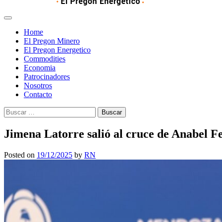
Home
El Pregon Minero
El Pregon Energetico
Commodities
Economia
Patrocinadores
Nosotros
Contacto
Buscar:
Jimena Latorre salió al cruce de Anabel F
Posted on
19/12/2025
by
RN