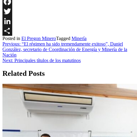
Facebook
Twitter
LinkedIn
Posted in
El Pregon Minero
Tagged
Minería
Share
Navegación
Previous:
“El régimen ha sido tremendamente exitoso”, Daniel
González, secretario de Coordinación de Energía y Minería de la
de
Nación
entradas
Next:
Principales títulos de los matutinos
Related Posts