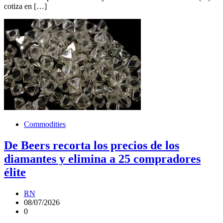
cotiza en […]
Commodities
De Beers recorta los precios de los
diamantes y elimina a 25 compradores
élite
RN
08/07/2026
0