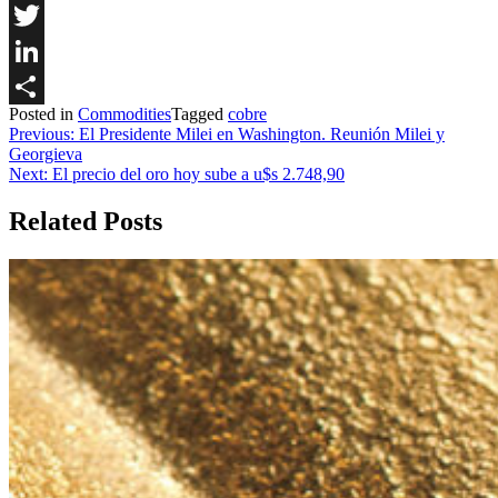
Facebook
Twitter
LinkedIn
Posted in
Commodities
Tagged
cobre
Share
Navegación
Previous:
El Presidente Milei en Washington. Reunión Milei y
Georgieva
de
Next:
El precio del oro hoy sube a u$s 2.748,90
entradas
Related Posts