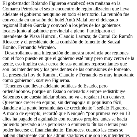
El gobernador Rolando Figueroa encabezó esta mañana en la
Comarca Petrolera el sexto encuentro de regionalización que lleva
adelante el gobierno neuquino en todo el territorio. La reunión fue
convocada en un salón del hotel Antú Malal por el delegado
regional Rubén García y convocó a los jefes de los gobiernos
locales junto al gabinete provincial a pleno. Participaron el
intendente de Plaza Huincul, Claudio Larraza; de Cutral Co Ramón
Rioseco; y el presidente de la comisión de fomento de Sauzal
Bonito, Fernando Wircaleo.
“Desarrollamos una integración de nuestra provincia por regiones,
con el foco puesto en que el gobierno esté muy pero muy cerca de la
gente, eso implica estar cerca de sus genuinos representantes que
son los intendentes y los presidentes de las comisiones de fomento.
La presencia hoy de Ramón, Claudio y Fernando es muy importante
como gobierno”, sostuvo Figueroa.
“Tenemos que llevar adelante políticas de Estado, pero
ordenándonos, porque un Estado ordenado siempre redistribuye.
Sabemos que cuesta iniciar obras, no va a regalar ni un centavo.
Queremos crecer en equipo, sin demagogia ni populismo fácil,
dándole a la gente herramientas de crecimiento”, señaló Figueroa.
A modo de ejemplo, recordó que Neuquén “por primera vez en 13
años ha pagado el aguinaldo con recursos propios, antes se hacía
pidiendo prestado a las petroleras o emitiendo títulos o letras para
poder hacerse el financiamiento. Entonces, cuando las cosas se
hablan claramente con los administradores que son los intendentes