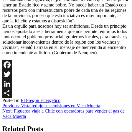
tener un Estado rico y gente pobre. No puede haber un Estado con
recursos pero con infraestructura pobre de cada una de las regiones
de la provincia, por eso que esta iniciativa es muy importante, así
que la felicito y estamos a disposición”.
Es un orgullo para nosotros hoy ser anfitriones. Desde un principio
hemos apostado a esta herramienta que nos permite reunirnos todos
juntos con el gobierno provincial, gobiernos locales, para transitar y
solucionar inconvenientes dentro de la región con los vecinos y
vecinas”, señaló Larraza en su mensaje de bienvenida al encuentro
como intendente anfitrión. (Gobierno de Neuquén)
Facebook
Twitter
LinkedIn
Posted in
El Pregon Energetico
Share
Navegación
Previous:
Vista redujo sus emisiones en Vaca Muerta
Next:
Figueroa viaja a Chile con operadoras para vender el gas de
de
Vaca Muerta
entradas
Related Posts