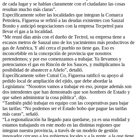
de cada lugar y se hablan claramente con el ciudadano las cosas
resultan mucho más claras”.
Específicamente sobre las localidades que integran la Comarca
Petrolera, Figueroa se refirió a las deudas existentes con Sauzal
Bonito y anticipó negociaciones con la empresa Tecpetrol para
llevar el gas a la localidad.
“Me reuní días atrás con el dueño de Tectrol, su empresa tiene a
escasos metros de Sauzal uno de los yacimientos más productivos de
gas de América, Y ahí cerca el pueblo no tiene gas. Eso es
inconcebible en la concepción de provincia que nosotros
pretendemos; y por eso comenzamos a trabajar. Ya llevamos y
potenciamos el gas en Rincón de los Sauces, y multiplicamos la
posibilidad de abastecer a Añelo”, detalló.
Específicamente sobre Cutral Co, Figueroa ratificó su apoyo al
pedido local de ampliación del ejido, que debe abordar la
Legislatura: “Nosotros vamos a trabajar en eso, porque además son
dos intendentes que han demostrado que son hombres de Estado y
que saben administrar la cosa pública”, dijo.
“También pidió trabajar en equipo con las cooperativas para bajar
las tarifas: “No podemos ser el Estado bobo que pague las tarifas
más caras”, señaló.
“La regionalización ha llegado para quedarse, ya es una realidad y
estamos trabajando en este modo en las distintas regiones que
integran nuestra provincia, a través de un modelo de gestión
innovador cercano a los gobiernos locales y a la gente, a la que tiene