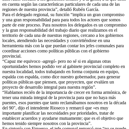
en cuenta según las características particulares de cada una de las
regiones de nuestra provincia”, detalló Rubén García.
Para el delegado regional, su función “implica un gran compromiso
y una gran responsabilidad para para todos los actores que somos
parte de este proceso. Para nosotros los delegados es un compromiso
y la gran responsabilidad del trabajo diario que realizamos en el
territorio de cada una de nuestras regiones, cercano a los gobiernos
locales, atendiendo las necesidades y convirtiéndose en una
herramienta más con la que puedan contar los jefes comunales para
coordinar acciones como políticas públicas con el gobierno
provincial.
“Capaz me equivoco -agregó- pero no sé si en algunas otras
oportunidades hemos podido ver al gabinete provincial completo en
nuestra localidad, todos trabajando en forma conjunta en equipo,
espalda con espalda, como dice nuestro gobernador, para generar
políticas públicas que piensen, que proyecten, que evalúen un
proyecto de desarrollo integral para nuestra región”.
“Hablamos recién de la importancia de crecer en forma armónica, de
tener una mirada integral de la provincia para que no haya más
puentes, esos puentes que tanto reclamábamos nosotros en la década
del 90″, dijo el intendente Rioseco y remarcó que «es muy
importante planificar las necesidades por prioridades, tratar de
establecer acuerdos y ayudarse mutuamente; que es el objetivo que
hemos tenido siempre nosotros con la provincia”.
En sintonía con Figueroa, el jefe comunal remarcó que “no se puede