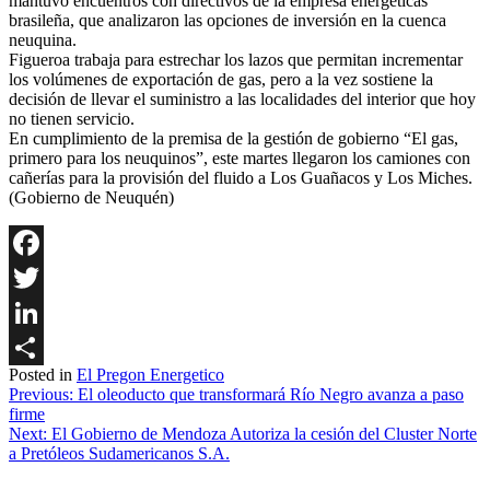
mantuvo encuentros con directivos de la empresa energéticas
brasileña, que analizaron las opciones de inversión en la cuenca
neuquina.
Figueroa trabaja para estrechar los lazos que permitan incrementar
los volúmenes de exportación de gas, pero a la vez sostiene la
decisión de llevar el suministro a las localidades del interior que hoy
no tienen servicio.
En cumplimiento de la premisa de la gestión de gobierno “El gas,
primero para los neuquinos”, este martes llegaron los camiones con
cañerías para la provisión del fluido a Los Guañacos y Los Miches.
(Gobierno de Neuquén)
Facebook
Twitter
LinkedIn
Posted in
El Pregon Energetico
Share
Navegación
Previous:
El oleoducto que transformará Río Negro avanza a paso
firme
de
Next:
El Gobierno de Mendoza Autoriza la cesión del Cluster Norte
entradas
a Pretóleos Sudamericanos S.A.