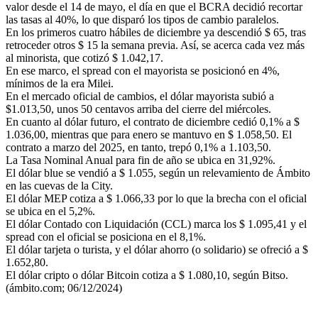
valor desde el 14 de mayo, el día en que el BCRA decidió recortar
las tasas al 40%, lo que disparó los tipos de cambio paralelos.
En los primeros cuatro hábiles de diciembre ya descendió $ 65, tras
retroceder otros $ 15 la semana previa. Así, se acerca cada vez más
al minorista, que cotizó $ 1.042,17.
En ese marco, el spread con el mayorista se posicionó en 4%,
mínimos de la era Milei.
En el mercado oficial de cambios, el dólar mayorista subió a
$1.013,50, unos 50 centavos arriba del cierre del miércoles.
En cuanto al dólar futuro, el contrato de diciembre cedió 0,1% a $
1.036,00, mientras que para enero se mantuvo en $ 1.058,50. El
contrato a marzo del 2025, en tanto, trepó 0,1% a 1.103,50.
La Tasa Nominal Anual para fin de año se ubica en 31,92%.
El dólar blue se vendió a $ 1.055, según un relevamiento de Ámbito
en las cuevas de la City.
El dólar MEP cotiza a $ 1.066,33 por lo que la brecha con el oficial
se ubica en el 5,2%.
El dólar Contado con Liquidación (CCL) marca los $ 1.095,41 y el
spread con el oficial se posiciona en el 8,1%.
El dólar tarjeta o turista, y el dólar ahorro (o solidario) se ofreció a $
1.652,80.
El dólar cripto o dólar Bitcoin cotiza a $ 1.080,10, según Bitso.
(ámbito.com; 06/12/2024)