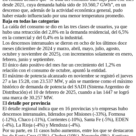
desde 2021, cuya demanda había sido de 10.560,7 GWh”, en un
descenso que, además de la actividad económica general, pudo
haber estado influenciado por una menor temperatura promedio.
Baja en todas las categorías
La caída del consumo se dio en las tres clases de usuarios, ya que
hubo una retracción del 2,8% en la demanda residencial, del 6,5%
en la comercial y del 0,4% en la industrial.
Los descensos interanuales se dieron en ocho de los últimos doce
meses (diciembre de 2024 y marzo, abril, mayo, julio, agosto,
octubre y noviembre de 2025), con incrementos solamente en enero,
febrero, junio y septiembre.
El único dato positivo del mes fue un crecimiento del 1,2% en
relación con el consumo de octubre, apuntó la entidad.
El máximo de potencia alcanzado en noviembre se registró el jueves
27 a las 15:28, con 23.537 MW, y aún se mantiene como el máximo
histórico de demanda de potencia del SADI (Sistema Argentino de
Distribución) el 10 de febrero de 2025, cuando a las 1447 se logró
una marca de 30.257 MW.
E
l detalle por provincia
El detalle regional indica que en 16 provincias y/o empresas hubo
descensos interanuales, liderados por Misiones (-33%), Formosa
(-12%), Chaco (-11%), Corrientes (-10%), Santa Fe (-5%), EDEN
(-4%), La Rioja (-4%) y Mendoza (-4%).
Por su parte, en 11 casos hubo aumentos, entre los que se destacaron
los de Santa Cruz (13%), Chubut (10%), Neuquén (9%), Santiago