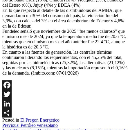
del Estero (6%), Jujuy (4%) y EDEA (4%).
En lo que respecta al detalle de las distribuidoras del AMBA, que
demandaron un 30% del consumo del país, la retracción fue del
3,9%, con caídas del 3% en el área de cobertura de Edenor y 4,6%
en la de Edesur.
Fundelec señaló que noviembre de 2025 “fue menos caluroso” que
el mismo mes de 2024, ya que la temperatura media fue de 20.6 °C,
mientras que en el mismo mes del año anterior fue 22.4 °C, aunque
la histórica es de 20.3 °C.
En cuanto a las fuentes de generación, las centrales térmicas
continuaron liderando los requerimientos, con el 45,25% del total,
seguidas por las hidroeléctricas (25,32%), las alternativas (21,12%)
y las nucleares (8,15%), mientras la importación representó el 0,16%
de la demanda. (ámbito.com; 07/01/2026)
Facebook
Twitter
LinkedIn
Posted in
El Pregon Energetico
Share
Navegación
Previous:
Petróleo venezolano