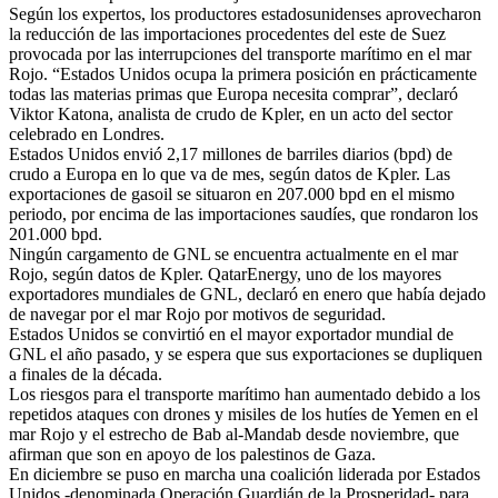
Según los expertos, los productores estadosunidenses aprovecharon
la reducción de las importaciones procedentes del este de Suez
provocada por las interrupciones del transporte marítimo en el mar
Rojo. “Estados Unidos ocupa la primera posición en prácticamente
todas las materias primas que Europa necesita comprar”, declaró
Viktor Katona, analista de crudo de Kpler, en un acto del sector
celebrado en Londres.
Estados Unidos envió 2,17 millones de barriles diarios (bpd) de
crudo a Europa en lo que va de mes, según datos de Kpler. Las
exportaciones de gasoil se situaron en 207.000 bpd en el mismo
periodo, por encima de las importaciones saudíes, que rondaron los
201.000 bpd.
Ningún cargamento de GNL se encuentra actualmente en el mar
Rojo, según datos de Kpler. QatarEnergy, uno de los mayores
exportadores mundiales de GNL, declaró en enero que había dejado
de navegar por el mar Rojo por motivos de seguridad.
Estados Unidos se convirtió en el mayor exportador mundial de
GNL el año pasado, y se espera que sus exportaciones se dupliquen
a finales de la década.
Los riesgos para el transporte marítimo han aumentado debido a los
repetidos ataques con drones y misiles de los hutíes de Yemen en el
mar Rojo y el estrecho de Bab al-Mandab desde noviembre, que
afirman que son en apoyo de los palestinos de Gaza.
En diciembre se puso en marcha una coalición liderada por Estados
Unidos -denominada Operación Guardián de la Prosperidad- para