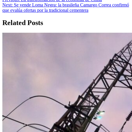
Navegación
Next:
Se vende Loma Negra: la brasileña Camargo Correa confirmó
de
que evalúa ofertas por la tradicional cementera
entradas
Related Posts