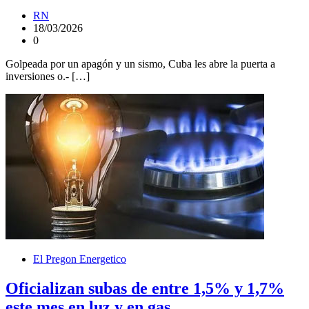
RN
18/03/2026
0
Golpeada por un apagón y un sismo, Cuba les abre la puerta a
inversiones o.- […]
El Pregon Energetico
Oficializan subas de entre 1,5% y 1,7%
este mes en luz y en gas