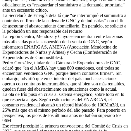
oficialmente, es “resguardar el suministro a la demanda prioritaria”
ante un escenario crítico.
La Secretaría de Energía detalló que “se interrumpió el suministro a
contratos en firme de la cadena de GNC y de industrias” con el fin
de asegurar el abastecimiento domiciliario. En paralelo, se solicitó a
la población un uso responsable del recurso.
La región Centro, Mendoza y Cuyo se encuentran entre las zonas
más afectadas por la suspensión de la venta de GNC, según
informaron ENARGAS, AMENA (Asociación Mendocina de
Expendedores de Naftas y Afines) y Cecha (Confederación de
Expendedores de Combustibles).
Pedro González, titular de la Cámara de Expendedores de GNC,
aclaró que “en el AMBA hay unas 800 estaciones, casi todas se
encuentran vendiendo GNC porque tienen contratos firmes”. Sin
embargo, advirtió que en el interior del país muchas estaciones
operan con contratos interrumpibles, que si bien son más rentables,
quedan fuera del abastecimiento en situaciones como la actual.
La ola de frío puso en crisis al sistema energético, sobre todo en lo
que respecta al gas. Según estimaciones del ENARGAS, el
consumo residencial alcanzó un récord histórico de 100Mm3/d, un
25% más que en el mismo período del año pasado. Para ponerlo en
perspectiva, los picos de los últimos años no habían superado los
96M.
Ese récord precipitó la primera convocatoria del Comité de Crisis en