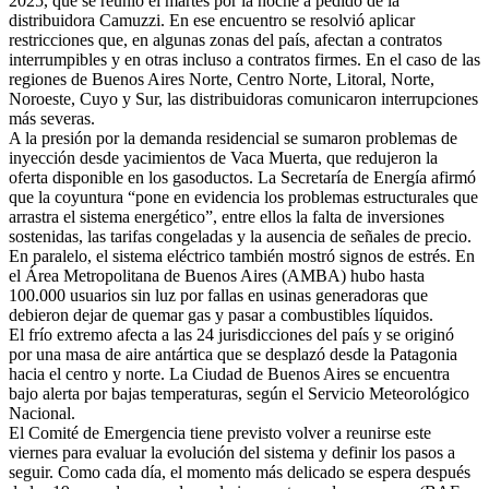
2025, que se reunió el martes por la noche a pedido de la
distribuidora Camuzzi. En ese encuentro se resolvió aplicar
restricciones que, en algunas zonas del país, afectan a contratos
interrumpibles y en otras incluso a contratos firmes. En el caso de las
regiones de Buenos Aires Norte, Centro Norte, Litoral, Norte,
Noroeste, Cuyo y Sur, las distribuidoras comunicaron interrupciones
más severas.
A la presión por la demanda residencial se sumaron problemas de
inyección desde yacimientos de Vaca Muerta, que redujeron la
oferta disponible en los gasoductos. La Secretaría de Energía afirmó
que la coyuntura “pone en evidencia los problemas estructurales que
arrastra el sistema energético”, entre ellos la falta de inversiones
sostenidas, las tarifas congeladas y la ausencia de señales de precio.
En paralelo, el sistema eléctrico también mostró signos de estrés. En
el Área Metropolitana de Buenos Aires (AMBA) hubo hasta
100.000 usuarios sin luz por fallas en usinas generadoras que
debieron dejar de quemar gas y pasar a combustibles líquidos.
El frío extremo afecta a las 24 jurisdicciones del país y se originó
por una masa de aire antártica que se desplazó desde la Patagonia
hacia el centro y norte. La Ciudad de Buenos Aires se encuentra
bajo alerta por bajas temperaturas, según el Servicio Meteorológico
Nacional.
El Comité de Emergencia tiene previsto volver a reunirse este
viernes para evaluar la evolución del sistema y definir los pasos a
seguir. Como cada día, el momento más delicado se espera después