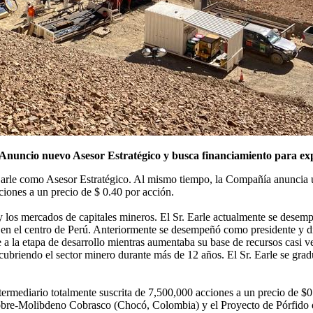
nuncio nuevo Asesor Estratégico y busca financiamiento para ex
e como Asesor Estratégico. Al mismo tiempo, la Compañía anuncia una
ciones a un precio de $ 0.40 por acción.
 y los mercados de capitales mineros. El Sr. Earle actualmente se desem
en el centro de Perú. Anteriormente se desempeñó como presidente y dir
 la etapa de desarrollo mientras aumentaba su base de recursos casi vein
, cubriendo el sector minero durante más de 12 años. El Sr. Earle se gr
rmediario totalmente suscrita de 7,500,000 acciones a un precio de $0
 Cobre-Molibdeno Cobrasco (Chocó, Colombia) y el Proyecto de Pórfido