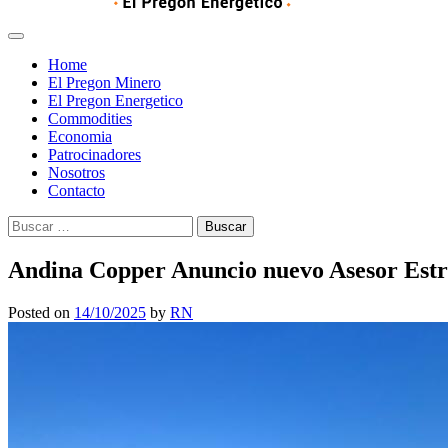
Home
El Pregon Minero
El Pregon Energetico
Commodities
Economia
Patrocinadores
Nosotros
Contacto
Buscar:
Andina Copper Anuncio nuevo Asesor Estra
Posted on
14/10/2025
by
RN