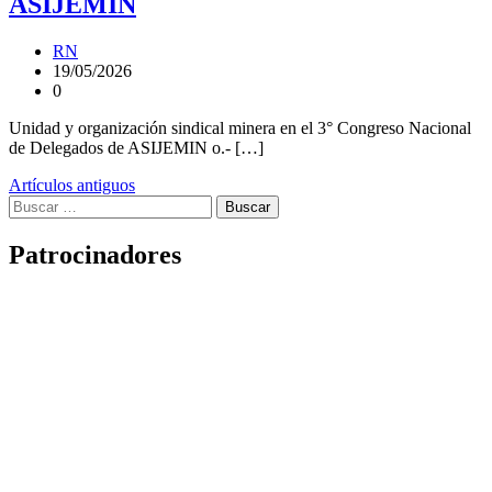
ASIJEMIN
RN
19/05/2026
0
Unidad y organización sindical minera en el 3° Congreso Nacional
de Delegados de ASIJEMIN o.- […]
Navegación
Artículos antiguos
Buscar:
de
entradas
Patrocinadores