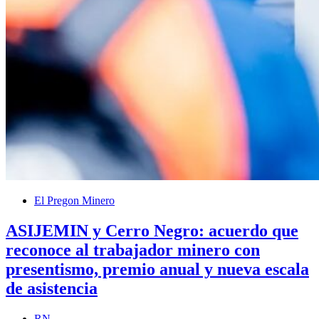
El Pregon Minero
ASIJEMIN y Cerro Negro: acuerdo que
reconoce al trabajador minero con
presentismo, premio anual y nueva escala
de asistencia
RN