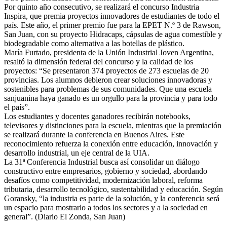
Por quinto año consecutivo, se realizará el concurso Industria
Inspira, que premia proyectos innovadores de estudiantes de todo el
país. Este año, el primer premio fue para la EPET N.º 3 de Rawson,
San Juan, con su proyecto Hidracaps, cápsulas de agua comestible y
biodegradable como alternativa a las botellas de plástico.
María Furtado, presidenta de la Unión Industrial Joven Argentina,
resaltó la dimensión federal del concurso y la calidad de los
proyectos: “Se presentaron 374 proyectos de 273 escuelas de 20
provincias. Los alumnos debieron crear soluciones innovadoras y
sostenibles para problemas de sus comunidades. Que una escuela
sanjuanina haya ganado es un orgullo para la provincia y para todo
el país”.
Los estudiantes y docentes ganadores recibirán notebooks,
televisores y distinciones para la escuela, mientras que la premiación
se realizará durante la conferencia en Buenos Aires. Este
reconocimiento refuerza la conexión entre educación, innovación y
desarrollo industrial, un eje central de la UIA.
La 31ª Conferencia Industrial busca así consolidar un diálogo
constructivo entre empresarios, gobierno y sociedad, abordando
desafíos como competitividad, modernización laboral, reforma
tributaria, desarrollo tecnológico, sustentabilidad y educación. Según
Goransky, “la industria es parte de la solución, y la conferencia será
un espacio para mostrarlo a todos los sectores y a la sociedad en
general”. (Diario El Zonda, San Juan)