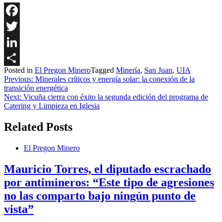
Facebook
Twitter
LinkedIn
Posted in
El Pregon Minero
Tagged
Minería
,
San Juan
,
UIA
Share
Navegación
Previous:
Minerales críticos y energía solar: la conexión de la
transición energética
de
Next:
Vicuña cierra con éxito la segunda edición del programa de
entradas
Catering y Limpieza en Iglesia
Related Posts
El Pregon Minero
Mauricio Torres, el diputado escrachado
por antimineros: “Este tipo de agresiones
no las comparto bajo ningún punto de
vista”