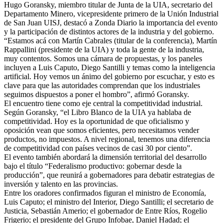
Hugo Goransky, miembro titular de Junta de la UIA, secretario del
Departamento Minero, vicepresidente primero de la Unión Industrial
de San Juan UISJ, destacó a Zonda Diario la importancia del evento
y la participación de distintos actores de la industria y del gobierno.
“Estamos acá con Martín Cabrales (titular de la conferencia), Martín
Rappallini (presidente de la UIA) y toda la gente de la industria,
muy contentos. Somos una cámara de propuestas, y los paneles
incluyen a Luis Caputo, Diego Santilli y temas como la inteligencia
artificial. Hoy vemos un ánimo del gobierno por escuchar, y esto es
clave para que las autoridades comprendan que los industriales
seguimos dispuestos a poner el hombro”, afirmó Goransky.
El encuentro tiene como eje central la competitividad industrial.
Según Goransky, “el Libro Blanco de la UIA ya hablaba de
competitividad. Hoy es la oportunidad de que oficialismo y
oposición vean que somos eficientes, pero necesitamos vender
productos, no impuestos. A nivel regional, tenemos una diferencia
de competitividad con países vecinos de casi 30 por ciento”.
El evento también abordará la dimensión territorial del desarrollo
bajo el título “Federalismo productivo: gobernar desde la
producción”, que reunirá a gobernadores para debatir estrategias de
inversión y talento en las provincias.
Entre los oradores confirmados figuran el ministro de Economía,
Luis Caputo; el ministro del Interior, Diego Santilli; el secretario de
Justicia, Sebastián Amerio; el gobernador de Entre Ríos, Rogelio
Frigerio; el presidente del Grupo Infobae, Daniel Hadad; el