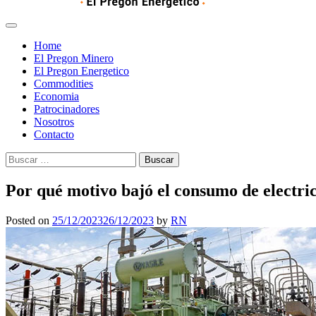
Home
El Pregon Minero
El Pregon Energetico
Commodities
Economia
Patrocinadores
Nosotros
Contacto
Buscar:
Por qué motivo bajó el consumo de electr
Posted on
25/12/2023
26/12/2023
by
RN