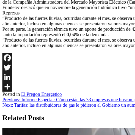
de la Compañía Administradora del Mercado Mayorista Eléctrico (Ca
Fundelec destacó que en noviembre la generación hidráulica tuvo “una
Represas
“Producto de las fuertes lluvias, ocurridas durante el mes, se obser
año anterior, incluso en algunas cuencas se presentaron valores mayore
Por su parte, la generación térmica tuvo un aporte de producción de 4
tanto la importación representó el 0,04% de la demanda.
“Producto de las fuertes lluvias, ocurridas durante el mes, se obser
año anterior, incluso en algunas cuencas se presentaron valores mayo
Facebook
Twitter
LinkedIn
Posted in
El Pregon Energetico
Share
Navegación
Previous:
Informe Especial: Cómo están las 33 empresas que buscan p
Next:
Tarifas: las distribuidoras de gas le pidieron al Gobierno un a
de
entradas
Related Posts