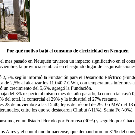
Por qué motivo bajó el consumo de electricidad en Neuquén
 del mes pasado en Neuquén tuvieron un impacto significativo en el con
mbre, la provincia se ubicó en el segundo lugar de las jurisdicciones
yó 2,5%, según informó la Fundación para el Desarrollo Eléctrico (Funde
 de 2,5% al alcanzar los 11.040,7 GWh, con temperaturas inferiores a las
 un crecimiento del 5,6%, agregó la Fundación.
aja del 3% respecto al mismo mes del año pasado, la comercial cayó 0,7
 del total, la comercial el 29% y la industrial el 27% restante.
es 28 de noviembre a las 15:40, lejos del récord de 29.105 MW del 13 
teranuales, entre los que se destacaron Chubut (-11%), Santa Fe (-9%
 consumo, en un listado liderado por Formosa (30%) y seguido por Chac
Buenos Aires y el conurbano bonaerense, que demandaron un 31% del consu