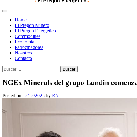
Home
El Pregon Minero
El Pregon Energetico
Commodities
Economia
Patrocinadores
Nosotros
Contacto
Buscar:
NGEx Minerals del grupo Lundin comenzará 
Posted on
12/12/2025
by
RN