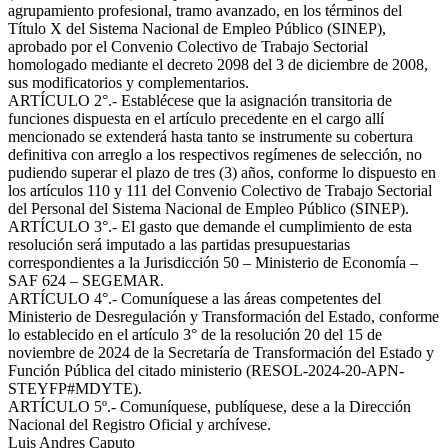
agrupamiento profesional, tramo avanzado, en los términos del
Título X del Sistema Nacional de Empleo Público (SINEP),
aprobado por el Convenio Colectivo de Trabajo Sectorial
homologado mediante el decreto 2098 del 3 de diciembre de 2008,
sus modificatorios y complementarios.
ARTÍCULO 2°.- Establécese que la asignación transitoria de
funciones dispuesta en el artículo precedente en el cargo allí
mencionado se extenderá hasta tanto se instrumente su cobertura
definitiva con arreglo a los respectivos regímenes de selección, no
pudiendo superar el plazo de tres (3) años, conforme lo dispuesto en
los artículos 110 y 111 del Convenio Colectivo de Trabajo Sectorial
del Personal del Sistema Nacional de Empleo Público (SINEP).
ARTÍCULO 3°.- El gasto que demande el cumplimiento de esta
resolución será imputado a las partidas presupuestarias
correspondientes a la Jurisdicción 50 – Ministerio de Economía –
SAF 624 – SEGEMAR.
ARTÍCULO 4°.- Comuníquese a las áreas competentes del
Ministerio de Desregulación y Transformación del Estado, conforme
lo establecido en el artículo 3° de la resolución 20 del 15 de
noviembre de 2024 de la Secretaría de Transformación del Estado y
Función Pública del citado ministerio (RESOL-2024-20-APN-
STEYFP#MDYTE).
ARTÍCULO 5º.- Comuníquese, publíquese, dese a la Dirección
Nacional del Registro Oficial y archívese.
Luis Andres Caputo