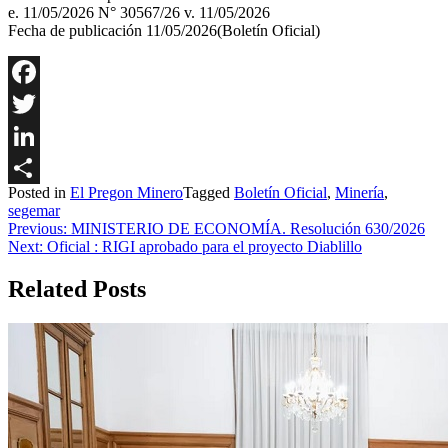
e. 11/05/2026 N° 30567/26 v. 11/05/2026
Fecha de publicación 11/05/2026(Boletín Oficial)
Facebook
Twitter
LinkedIn
Posted in
El Pregon Minero
Tagged
Boletín Oficial
,
Minería
,
Share
segemar
Navegación
Previous:
MINISTERIO DE ECONOMÍA. Resolución 630/2026
Next:
Oficial : RIGI aprobado para el proyecto Diablillo
de
entradas
Related Posts