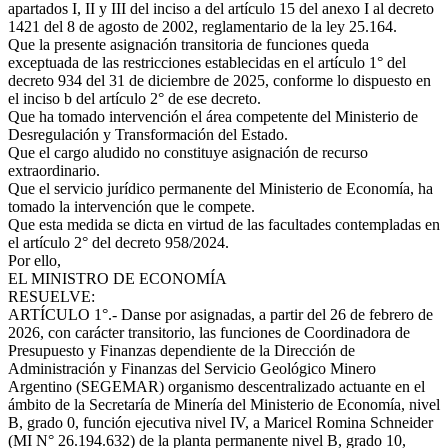
apartados I, II y III del inciso a del artículo 15 del anexo I al decreto
1421 del 8 de agosto de 2002, reglamentario de la ley 25.164.
Que la presente asignación transitoria de funciones queda
exceptuada de las restricciones establecidas en el artículo 1° del
decreto 934 del 31 de diciembre de 2025, conforme lo dispuesto en
el inciso b del artículo 2° de ese decreto.
Que ha tomado intervención el área competente del Ministerio de
Desregulación y Transformación del Estado.
Que el cargo aludido no constituye asignación de recurso
extraordinario.
Que el servicio jurídico permanente del Ministerio de Economía, ha
tomado la intervención que le compete.
Que esta medida se dicta en virtud de las facultades contempladas en
el artículo 2° del decreto 958/2024.
Por ello,
EL MINISTRO DE ECONOMÍA
RESUELVE:
ARTÍCULO 1°.- Danse por asignadas, a partir del 26 de febrero de
2026, con carácter transitorio, las funciones de Coordinadora de
Presupuesto y Finanzas dependiente de la Dirección de
Administración y Finanzas del Servicio Geológico Minero
Argentino (SEGEMAR) organismo descentralizado actuante en el
ámbito de la Secretaría de Minería del Ministerio de Economía, nivel
B, grado 0, función ejecutiva nivel IV, a Maricel Romina Schneider
(MI N° 26.194.632) de la planta permanente nivel B, grado 10,